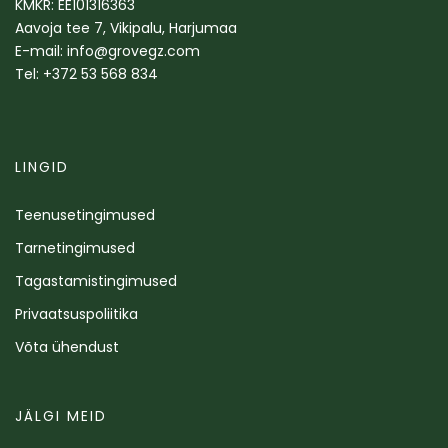
KMKR: EE101316363
Aavoja tee 7, Vikipalu, Harjumaa
E-mail: info@grovegz.com
Tel: +372 53 568 834
LINGID
Teenusetingimused
Tarnetingimused
Tagastamistingimused
Privaatsuspoliitika
Võta ühendust
JÄLGI MEID