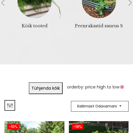
Kõik tooted
Peenrakastid suurus S
orderby: price high to low
Tühjenda kõik
Kallimast Odavamani
-10%
-19%