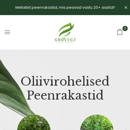
Metallist peenrakastid, mis peavad vastu 20+ aastat!
0
Oliivirohelised
Peenrakastid