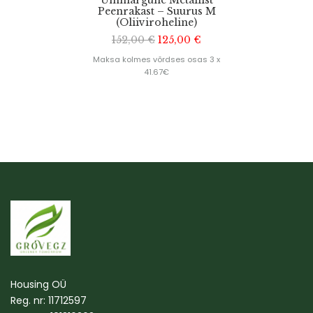
Ümmargune Metallist
Peenrakast – Suurus M
(Oliiviroheline)
152,00
€
125,00
€
Maksa kolmes võrdses osas 3 x
41.67€
Housing OÜ
Reg. nr: 11712597