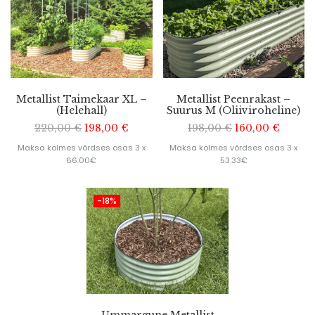
Metallist Taimekaar XL –
Metallist Peenrakast –
(Helehall)
Suurus M (Oliiviroheline)
220,00
€
198,00
€
198,00
€
160,00
€
Maksa kolmes võrdses osas 3 x
Maksa kolmes võrdses osas 3 x
66.00€
53.33€
-18%